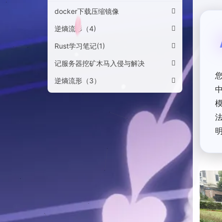
docker下载压缩镜像
逆熵流形（4)
Rust学习笔记(1)
记服务器挖矿木马入侵与解决
逆熵流形（3）