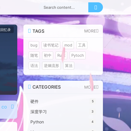
回忆录
TAGS
MORE
bug
读书笔记
mod
工具
随笔
初中
Rust
Pytoch
语法
逆熵流形
算法
CATEGORIES
MORE
硬件
5
f co
深度学习
3
Python
4