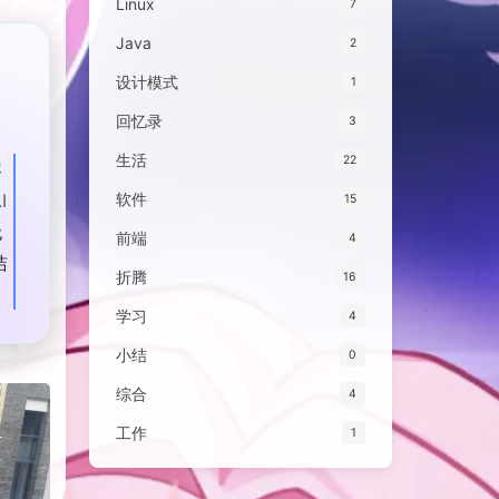
Linux
7
Java
2
设计模式
1
回忆录
3
生活
22
容
I
软件
15
无
前端
4
洁
折腾
16
文
学习
4
我
提
小结
0
综合
4
工作
1