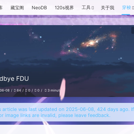
工具
穿梭
库
藏宝阁
NeoDB
120s视界
关于我
dbye FDU
06-08
64
0
0
3 minutes
s article was last updated on 2025-06-08, 424 days ago. I
or image links are invalid, please leave feedback.