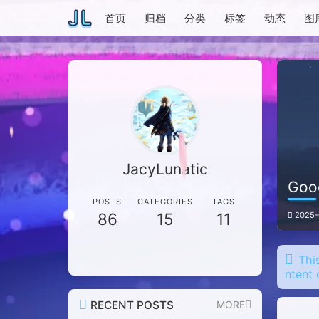
首页
归档
分类
标签
动态
图
JacyLunatic
Goo
POSTS
CATEGORIES
TAGS
86
15
11
2025-
Thi
ntent 
RECENT POSTS
MORE