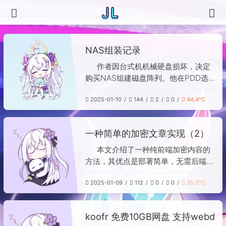
NAS组装记录
作者因台式机机械硬盘损坏，决定
购买NAS组建磁盘阵列。他在PDD选
购了一款预装飞牛OS的4盘位NAS，
2025-01-10
144
2
0
44.4℃
花费478元，并搭配4块西数红盘3T硬
盘（每块255元），总花费1498元。组
装时因机箱空间狭小，安装硬盘线缆较
一种简单的加密文章实现（2）
为费力。最终成功组建RAID 5阵列，获
得约8T存储空间，并体验了系统流畅
本文介绍了一种纯前端加密内容的
的4K转码、影视刮削及远程娱乐功
方法，其优点是部署简单，无需后端和
能，表示满意。
数据库支持；缺点是加密灵活性不足，
2025-01-09
112
0
0
35.2℃
修改密钥需重新生成密文。文章提供了
完整的HTML代码示例，包含加密与解
密功能，使用CryptoJS库实现AES加
koofr 免费10GB网盘 支持webd
密。用户可在本地打开文件进行测试，