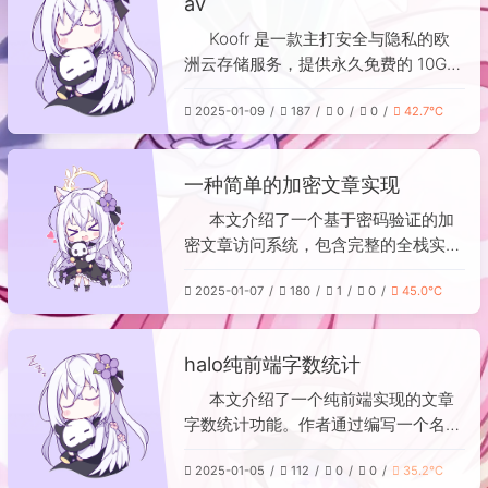
av
输入内容与密码即可加密，或通过密文
和密码解密查看原文。此外，还展示了
Koofr 是一款主打安全与隐私的欧
如何将加密后的内容嵌入网页，实现需
洲云存储服务，提供永久免费的 10GB
要密码才能访问的加密文章页面，并支
初始空间。用户注册后，需在账户设置
持Markdown渲染。这种方法适用于快
2025-01-09
187
0
0
42.7℃
中生成专用的“应用密码”，用于配置
速部署简单的加密内容需求。
WebDAV 连接。具体设置参数为：主
机地址
一种简单的加密文章实现
https://app.koofr.net/dav/Koofr，端
口 443，用户名即注册邮箱，密码为
本文介绍了一个基于密码验证的加
所生成的应用密码。通过以上步骤即可
密文章访问系统，包含完整的全栈实现
将 Koofr 挂载为本地网络驱动器进行文
方案。后端使用Node.js（Express框
件管理。
2025-01-07
180
1
0
45.0℃
架）搭建，提供API接口并配置了请求
频率限制、CORS支持及数据库连接
池，通过MySQL存储文章数据（包含
halo纯前端字数统计
ID、标题、内容及密码字段）。前端采
用响应式设计，支持Markdown渲染与
本文介绍了一个纯前端实现的文章
代码高亮，用户需输入密码验证后方可
字数统计功能。作者通过编写一个名为
访问对应文章内容。系统实现了前后端
`CharCounter`的JavaScript类，在
分离，具备输入验证、错误处理及主题
2025-01-05
112
0
0
35.2℃
文章末尾动态插入一个计数器。该功能