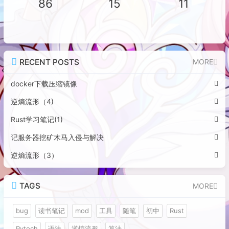
86
15
11
RECENT POSTS
MORE
docker下载压缩镜像
逆熵流形（4)
Rust学习笔记(1)
记服务器挖矿木马入侵与解决
逆熵流形（3）
TAGS
MORE
bug
读书笔记
mod
工具
随笔
初中
Rust
Pytoch
语法
逆熵流形
算法