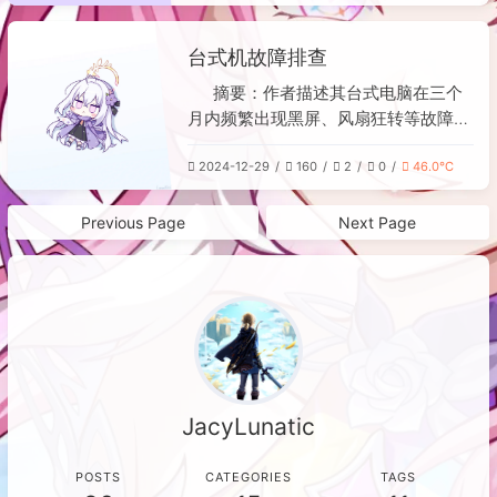
适配等功能，展示了从数据库构建到界
核心是统计文章中的中文字符数，并实
面交互的完整流程。
现了一个包含数字随机滚动、逐位定格
台式机故障排查
等视觉效果的动画过程。代码中包含了
详细的动画控制、资源清理（如定时器
摘要：作者描述其台式电脑在三个
和动画帧的管理）以及防止内存泄漏的
月内频繁出现黑屏、风扇狂转等故障，
销毁机制。最后，通过全局实例管理和
且对震动异常敏感。先后尝试插拔内
DOMContentLoaded事件确保功能在
2024-12-29
160
2
0
46.0℃
存、更换新内存、排查电源和显卡供电
页面加载后自动执行。
均未解决。故障最终升级至卡在BIOS
界面，几乎放弃时，作者回忆起曾因外
Previous Page
Next Page
接硬盘导致类似问题。经检查，发现机
械硬盘有异响，将其拔下后电脑恢复正
常。结论是机械硬盘故障引发了一系列
问题，数据已无法挽回，未来装机将优
先选择固态硬盘。
JacyLunatic
POSTS
CATEGORIES
TAGS