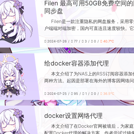
Filen 最高可用50GB免费空间
笔记链接的显示效果。
同步盘
Filen是一款注重隐私的网盘服务，采用
户端端对端加密，国内可直连且速度较快。它
端应用与同步功能，客户端支持5种同步方式
2024-07-26
77
3
0
40.7℃
简洁；网页端额外提供笔记、聊天及文件分享
成等功能。新用户注册即赠10GB空间，通过
接注册可再得10GB，成功邀请最多3人还可
给docker容器添加代理
得30GB，总计可免费获取50GB存储空间。
方正在开发WebDAV功能，未来有望集成至Ali
本文介绍了为NAS上的RSS订阅容器添加
工具中，进一步提升实用性。
两种方法。起因是部署在海外的博客因网络问
报错，作者通过设置代理解决。第一种方法是
2024-07-25
95
1
0
36.5℃
1panel面板中编辑容器，直接添加http_prox
https_proxy环境变量；第二种是通过命令
行容器时使用-e参数设置代理地址。两种方
docker设置网络代理
单有效，可快速实现容器网络代理。
本文介绍了在Docker官网被墙后，为家庭
配置Docker代理的解决方案。作者尝试过镜