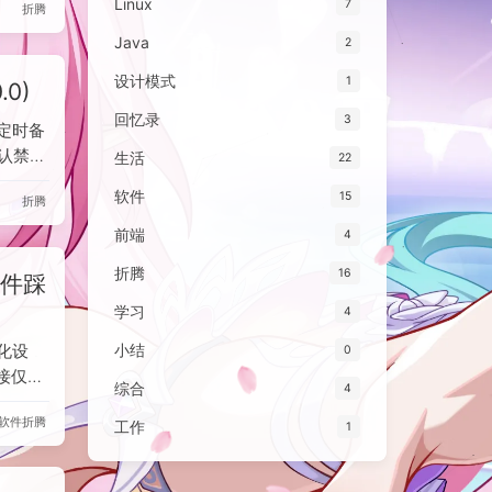
Linux
7
折腾
网页中
接需用
Java
2
一个用
设计模式
1
0)
式模式，
，适用
回忆录
3
的定时备
默认禁用
生活
22
en验证
软件
15
折腾
限的
er形式
前端
4
触发备
折腾
16
w插件踩
执行该
学习
4
优化设
小结
0
接仅显
综合
4
。二是
软件
折腾
笔记时
工作
1
可见。
著改善