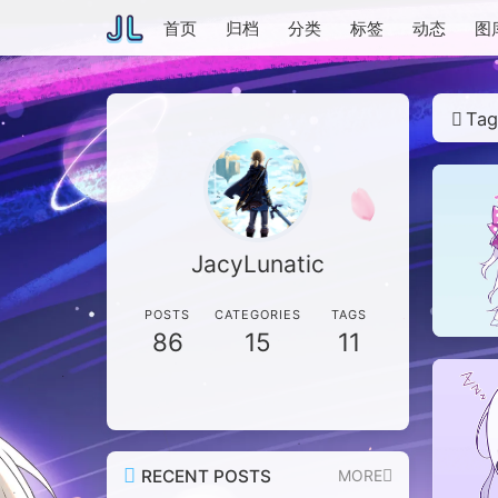
首页
归档
分类
标签
动态
图
Ta
JacyLunatic
POSTS
CATEGORIES
TAGS
86
15
11
RECENT POSTS
MORE