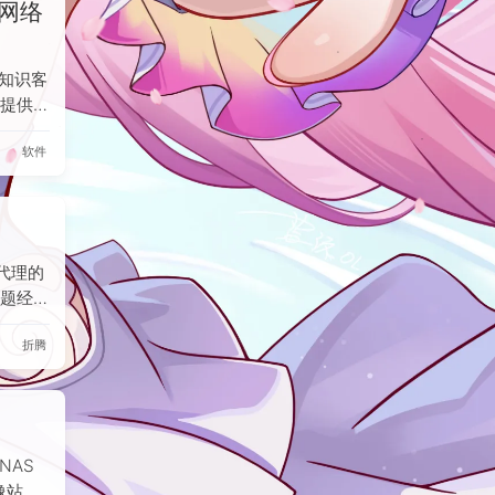
的网络
零知识客
提供多
，界面
软件
链接生
邀请链
额外获
目前官
st等
代理的
题经常
在
折腾
y和
行，在运
式均简
NAS
像站等