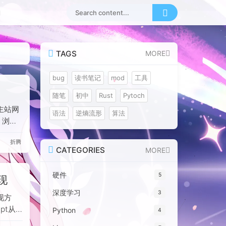
TAGS
MORE
bug
读书笔记
mod
工具
随笔
初中
Rust
Pytoch
主站网
语法
逆熵流形
算法
。浏览
ns`被
折腾
作者尝
CATEGORIES
MORE
源码中的
置重置
硬件
5
现
rity-
允许指定
深度学习
3
现方
pt从
Python
4
预存的图