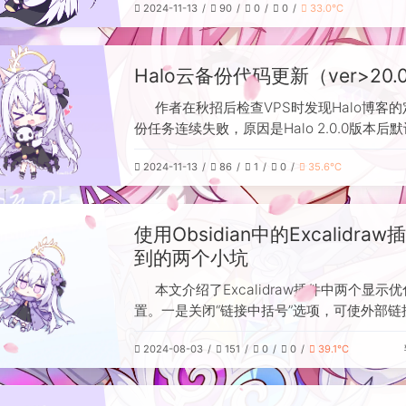
2024-11-13
90
0
0
33.0℃
片链接列表，并随机选取一个链接来动态更新
`<img>`标签的图片显示。文本文件中的链
引号包裹并以逗号分隔。此外，文章还附带了
Halo云备份代码更新（ver>20.0.
于从HTML代码中提取图片链接的正则表达
方便备份和管理链接资源。整个方案结构简单
作者在秋招后检查VPS时发现Halo博客
于临时展示或测试场景。
份任务连续失败，原因是Halo 2.0.0版本后
了Basic验证。为解决此问题，作者改用Tok
2024-11-13
86
1
0
35.6℃
方式：先在Halo后台生成并保存具有备份权
Token，然后更新备份脚本，将Token以Bear
加入请求头。更新后的Python脚本能够成功
使用Obsidian中的Excalidra
份并轮询状态，直至备份完成。最后只需定时
脚本即可恢复自动备份功能。
到的两个小坑
本文介绍了Excalidraw插件中两个显示
置。一是关闭“链接中括号”选项，可使外部链
示图标，去除冗余的中括号，提升视觉简洁度
2024-08-03
151
0
0
39.1℃
开启“显示文件名”功能，解决以卡片形式插入
标题不显示的问题，确保笔记内容与标题同时
这两项设置均位于插件设置界面，调整后能显