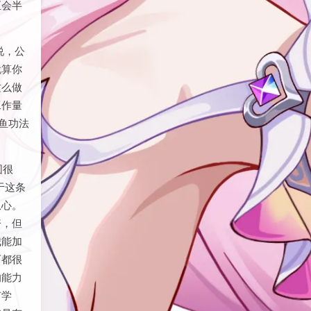
打卡这
至会半
说，公
就算你
这么做
工作量
鱼功法
围很
于这条
从心。
资，但
我能加
历都很