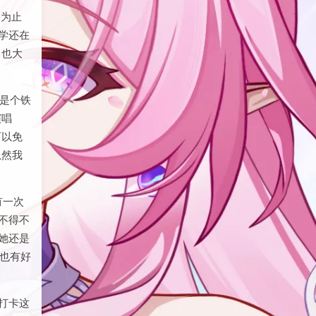
实是喝
今为止
学还在
，也大
是个铁
演唱
可以免
虽然我
有一次
不得不
她还是
也有好