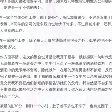
，但是谁也不知道公司究竟是真有实力还是外强中干。二是以我现在
也帮不上什么忙，毕竟专业不算对口，而且我个人觉得我现在只是空
各种工作能力都还需要学习。当然，如果过几年他能证明他的公司确
西，倒也是一个不错的去处。
在一家半导体公司工作，由于是外企，所以加班很少，不过最近由于
发展，K同学的公司的竞争压力也增大了许多，不过目前来看，还算
令人满意的工作。
在一家国企工作，除了每天上班的通勤时间很长之外，似乎过得还不
并没用多说。
工作方面事情，这次的聚会也算是让我开了眼界，默默感慨一句时代
前无法想象在一场聚会之中，男生们只点了一杯低浓度的酒精饮料，
了酒吧中的无限续杯套餐。除此以外，在场的所有男生都不抽烟，反
抽完了整整一盒香烟。由于我的母亲和其中一位女生的母亲关系比较
特意交代我不要把她们抽烟的事情告诉她们的父母。我自然是不会多
但不由得感叹果然生活之中人人都带着面具，你永远无法想到你面对
么样的一个人。