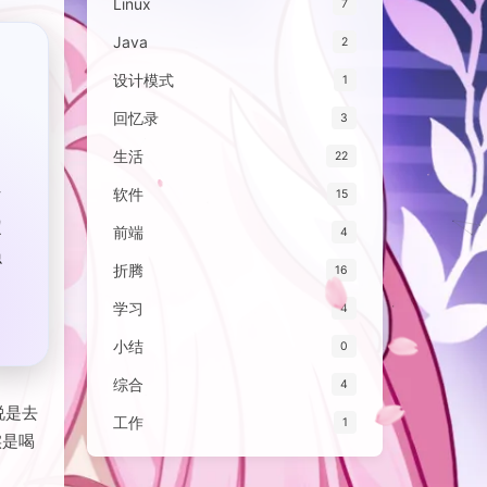
Linux
7
Java
2
设计模式
1
回忆录
3
生活
22
作
软件
15
定
前端
4
隐
折腾
16
力
学习
4
为
小结
0
综合
4
工作
1
说是去