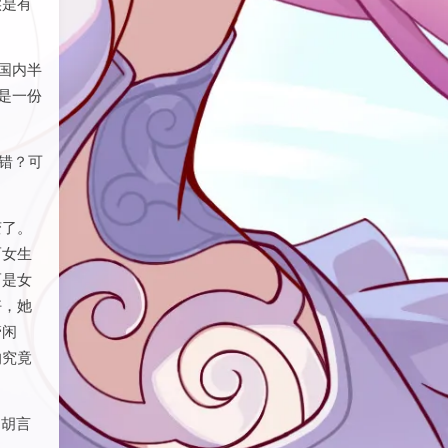
的能力
有学
实是有
国内半
是一份
错？可
变了。
而女生
而是女
好，她
管闲
的究竟