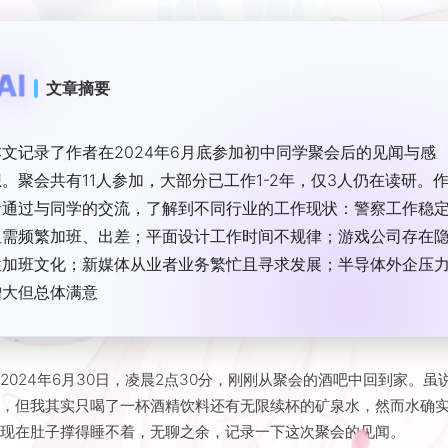
AI
文章摘要
本文记录了作者在2024年6月底参加初中同学聚会后的见闻与感
想。聚会共有11人参加，大部分已工作1-2年，仅3人仍在读研。
者通过与同学的交流，了解到不同行业的工作现状：警察工作稳
但需频繁加班、出差；平面设计工作时间不规律；游戏公司存在
性加班文化；新媒体从业者业务繁忙且寻求发展；半导体外企压
增大但总体满意；国企工作相对平稳。此外，聚会上男女生的行
反差让作者感慨“时代变了”——男生仅饮低度酒，女生却抽烟饮
酒，使其感叹人人皆有“面具”。记录止于凌晨，作者因饮水
2024年6月30日，凌晨2点30分，刚刚从聚会的酒吧中回到家。虽