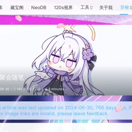
工具
穿梭
库
藏宝阁
NeoDB
120s视界
关于我
聚会随笔
06-30
145
5
0
4 minutes
s article was last updated on 2024-06-30, 766 days ago. If
or image links are invalid, please leave feedback.