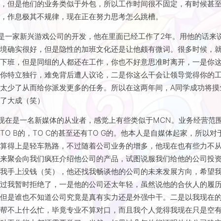
是做平面设计的，现在在一家小企业工作。虽然说企业没有设置上班
求，但是他们的业务类似于外包，所以工作时间很不固定，有时候甚
单，作息极其不规律，现在正在努力思考怎么跳槽。
是一家新兴游戏公司的开发，他在里面已经工作了2年。用他的话来
环境确实很好，但是隐性的加班文化还是让他颇有微词。很多时候，
时下班，但是同组的人都还在工作，你也不好意思准时离开，一是你
得你特立独行，难免背后遭人议论，二是你这么干会让领导觉得你的
太少了从而给你派发更多的任务。所以在这两年间，A同学成功将摸
至了大成（笑）
现在是一名新媒体的从业者，感觉上有些类似于MCN。业务经营范
TO B的，TO C的甚至还有TO G的。他本人是自媒体起家，所以对
还算得上是轻车熟路，不过随着公司业务的增多，他现在也有些力不
次来聚会向我们疯狂介绍他公司的产品，试图说服我们给他的公司投
惜我手上没钱（笑），他还找我畅谈他的公司的未来发展方向，希望
不过我暂时拒绝了，一是他的公司还太年轻，虽然说他的合伙人的履