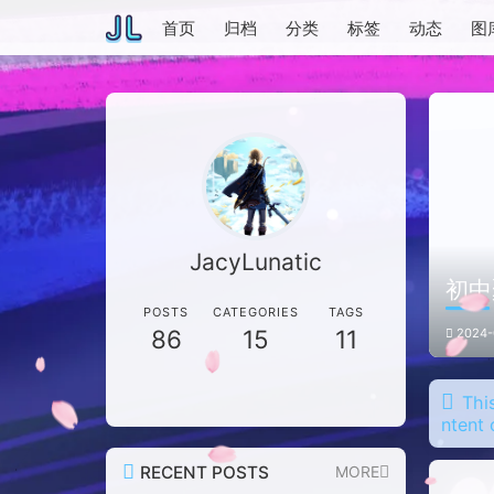
首页
归档
分类
标签
动态
图
JacyLunatic
初中
POSTS
CATEGORIES
TAGS
86
15
11
2024-
Thi
ntent 
RECENT POSTS
MORE