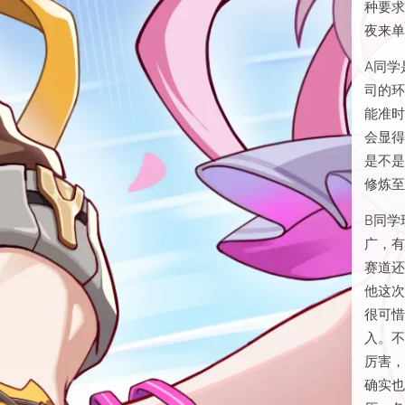
Z同学
种要
夜来
A同学
司的
能准
会显
是不是
修炼
B同学
广，有
赛道
他这
很可
入。