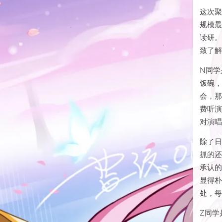
了酒
多了
这次聚
规模最
读研
致了
N同学
饭碗
会，
费听
对演
除了日
抓的还
承认的
显得朴
处，每