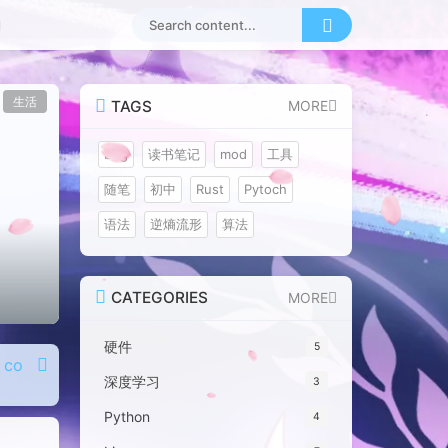
生活
TAGS
MORE
bug
读书笔记
mod
工具
随笔
初中
Rust
Pytoch
语法
逆熵流形
算法
CATEGORIES
MORE
硬件
5
 co
深度学习
3
Python
4