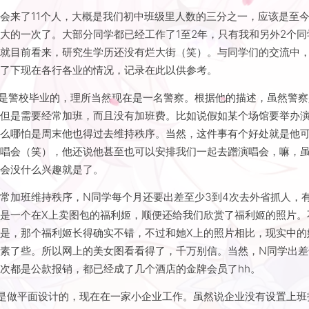
吧，但我其实只喝了一杯酒精饮料还有无限续杯的矿泉水，然而水确
，现在肚子撑得睡不着，无聊之余，记录一下这次聚会的见闻。
会来了11个人，大概是我们初中班级里人数的三分之一，应该是至
大的一次了。大部分同学都已经工作了1至2年，只有我和另外2个同
。就目前看来，研究生学历还没有烂大街（笑）。与同学们的交流中
解了下现在各行各业的情况，记录在此以供参考。
是警校毕业的，理所当然现在是一名警察。根据他的描述，虽然警察
，但是需要经常加班，而且没有加班费。比如说假如某个场馆要举办
那么哪怕是周末他也得过去维持秩序。当然，这件事有个好处就是他
演唱会（笑），他还说他甚至也可以安排我们一起去蹭演唱会，嘛，
唱会没什么兴趣就是了。
常加班维持秩序，N同学每个月还要出差至少3到4次去外省抓人，
是一个在X上卖图包的福利姬，顺便还给我们欣赏了福利姬的照片。
是，那个福利姬长得确实不错，不过和她X上的照片相比，现实中的
素了些。所以网上的美女图看看得了，千万别信。当然，N同学出差
次都是公款报销，都已经成了几个酒店的金牌会员了hh。