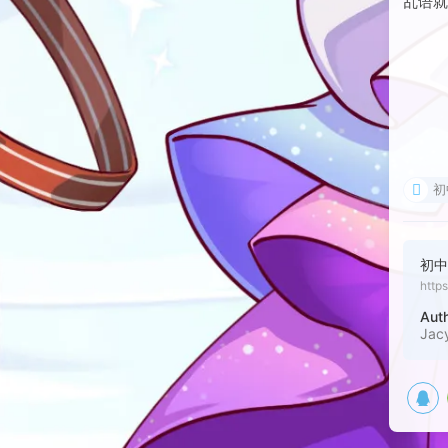
现在是
乱语
初
初
http
Aut
Jac