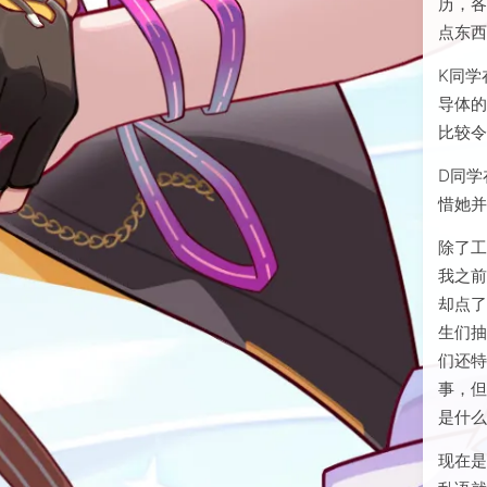
厉害
确实
历，
点东
K同学
导体的
比较
D同学
惜她
除了
我之
却点
生们
们还
事，
是什