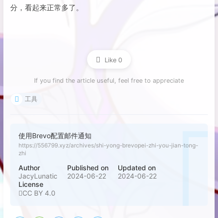
分，看起来正常多了。
Like
0
If you find the article useful, feel free to appreciate
工具
使用Brevo配置邮件通知
https://556799.xyz/archives/shi-yong-brevopei-zhi-you-jian-tong-
zhi
Author
Published on
Updated on
JacyLunatic
2024-06-22
2024-06-22
License
CC BY 4.0