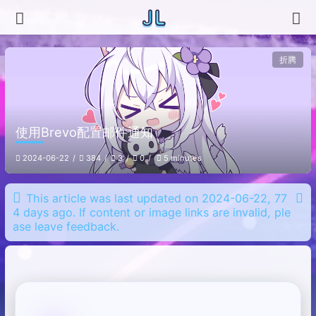
折腾
使用Brevo配置邮件通知
2024-06-22
384
3
0
5 minutes
This article was last updated on 2024-06-22, 77
4 days ago. If content or image links are invalid, ple
ase leave feedback.