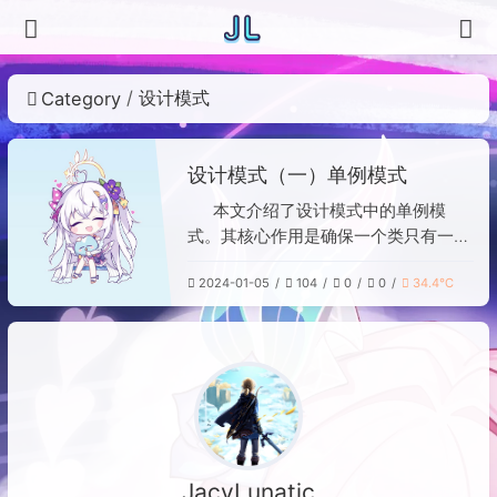
设计模式
Category
设计模式（一）单例模式
本文介绍了设计模式中的单例模
式。其核心作用是确保一个类只有一个
实例，例如任务管理器。实现方式包
2024-01-05
104
0
0
34.4℃
括：将构造器私有化以保证唯一性；定
义一个静态类变量来存储该实例；提供
一个类方法返回该实例。文中还对比了
饿汉式单例（类加载时即创建实例）和
懒汉式单例（首次调用时创建实例，实
现延迟加载），并分别提供了Java代
码示例。
JacyLunatic