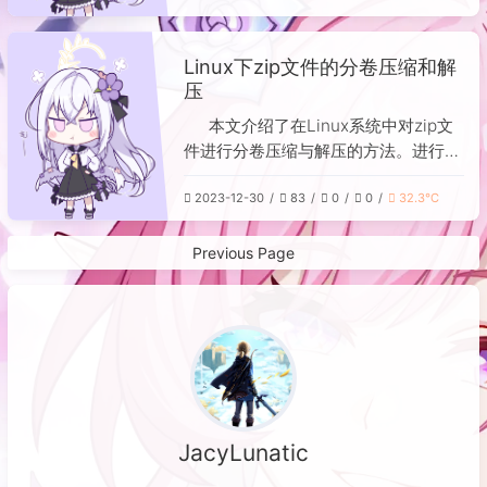
次，若导入包出错，可通过设置`env`
参数并指定`PYTHONPATH`为工作目
Linux下zip文件的分卷压缩和解
录下的相应路径来解决。最后，调试时
压
需通过菜单选择“Run → Start
Debugging”启动，而非直接点击调试
本文介绍了在Linux系统中对zip文
按钮。这些步骤能有效避免常见调试错
件进行分卷压缩与解压的方法。进行分
误，提升开发效率。
卷压缩时，使用`zip -r -s`命令，例如
2023-12-30
83
0
0
32.3℃
`zip -r -s 1m log.zip log/`，其中`-r`
表示递归压缩目录，`-s`指定分卷大
小。解压分卷文件前，需先使用`zip -
Previous Page
F log.zip --out LOG.zip`命令将所有
分卷修复并合并为一个完整的zip文
件，然后再进行常规解压操作。
JacyLunatic