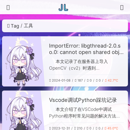
工具
Tag
ImportError: libgthread-2.0.s
o.0: cannot open shared obje
ct file: No such file or director
本文记录了在服务器上导入
y
OpenCV（cv2）时遇到
的“ImportError: libgthread-
2024-01-08
187
0
0
42.7℃
2.0.so.0”错误。该错误是由于系统中缺
少必要的共享库文件所致。解决方法是
更新软件包列表并安装缺失的库，具体
Vscode调试Python踩坑记录
命令为：`apt-get update` 和 `apt-
get install libglib2.0-dev`。执行后即
本文介绍了在VSCode中调试
可修复依赖问题，使OpenCV正常导
Python程序时常见问题的解决方法。
入。
首先，在`launch.json`文件中添加
2023-12-31
210
0
0
45.0℃
`args`参数可实现调试时传递参数。其