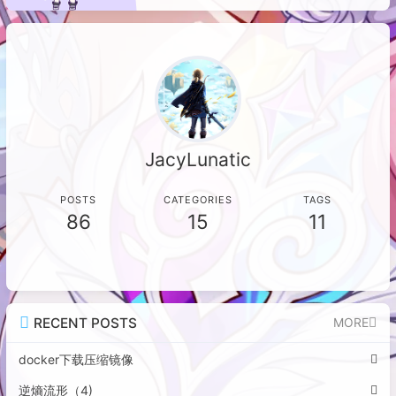
表示递归压缩目录，`-s`指定分卷大
小。解压分卷文件前，需先使用`zip -
F log.zip --out LOG.zip`命令将所有
分卷修复并合并为一个完整的zip文
件，然后再进行常规解压操作。
JacyLunatic
POSTS
CATEGORIES
TAGS
86
15
11
RECENT POSTS
MORE
docker下载压缩镜像
逆熵流形（4)