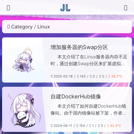
Linux
Category
增加服务器的Swap分区
本文介绍了在Linux服务器内存不足
时，通过创建Swap分区来扩展虚拟内
存的解决方案。作者因服务器内存紧张
2025-02-18
143
0
0
38.3℃
导致容器重启，借鉴Windows虚拟内
存机制，在Linux中利用Swap分区将
不活跃的内存页换出到磁盘，以释放物
自建DockerHub镜像
理内存。具体步骤包括使用dd命令创建
交换文件、格式化为交换空间、启用并
本文介绍了如何自建DockerHub镜
设置开机自动挂载。虽然Swap可能影
像站。由于国内镜像站被下架，作者通
响性能，但能有效避免系统因内存耗尽
过使用国外VPS，克隆GitHub上的
而崩溃，是一种实用的应急策略。
2024-06-11
154
1
0
42.4℃
registry-mirror项目，运行docker-
compose命令快速搭建镜像代理服