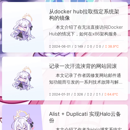
务。默认端口为5000，镜像保留168小
从docker hub拉取指定系统架
时，可通过修改配置文件调整。建议配
构的镜像
置Nginx反向代理以域名访问，并在本
地Docker的daemon.json中设置镜像
本文介绍了在无法直接访问Docker
地址。具体配置细节可参考原项目
Hub的情况下，如何在x86架构服务器
GitHub页面。
上拉取ARM架构的Docker镜像。作者
2024-06-01
149
0
0
38.9℃
因网络限制无法直接拉取镜像，且需为
ARM架构的N1盒子安装特定镜像。解
决方法是：在Docker Hub中找到目标
记录一次汗流浃背的网站回滚
ARM镜像对应的唯一SHA256校验码，
使用`docker pull`命令时在镜像名称
本文记录了作者因修复网站邮件通
后添加`@sha256:`及该校验码，即可
知功能而引发的一系列技术故障与解决
直接拉取指定架构的镜像文件，绕过架
过程。起因是发现Halo博客系统的邮件
构限制。
2024-01-31
326
2
1
64.6℃
服务未开通，在尝试配置时，1Panel管
理面板意外返回503错误。作者排查服
务器和Cloudflare均无果，重启无效后
Alist + Duplicati 实现Halo云备
决定重装1Panel，却误删了映射到其数
份
据目录的MySQL数据，导致依赖数据
库的容器全部异常。 所幸Halo每日有
本文介绍了作者为Halo博客系统实