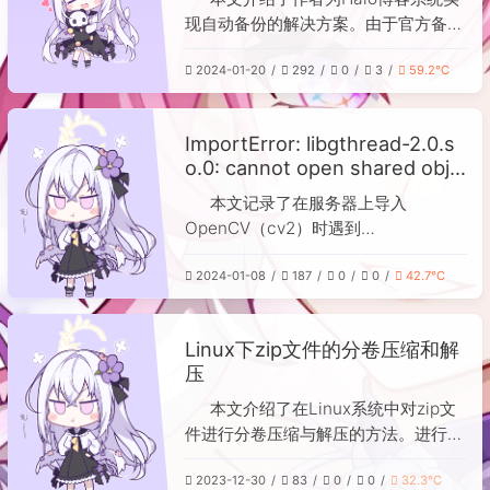
备份，作者通过上传本地备份文件成功
现自动备份的解决方案。由于官方备份
恢复了博客数据。但重装后1Panel仍报
插件收费且不支持自定义云盘，作者通
503，最终发现是代理梯子配置问题：
2024-01-20
292
0
3
59.2℃
过修改现有Python脚本（调用Halo备
切换回常用梯子后登录成功。作者推测
份API）自动创建备份文件，并优化为
可能与非HTTPS的IP直连方式有关，
解压备份以减少重复存储。随后，结合
ImportError: libgthread-2.0.s
后续绑定域名后问题彻底解决。整个过
Alist（用于统一管理多个网盘）和
o.0: cannot open shared obje
程虽曲折，但最终有惊无险，并提醒了
Duplicati（定时备份工具），将备份
ct file: No such file or director
数据备份和网络配置的重要性。
文件通过WebDAV协议上传至云盘（如
本文记录了在服务器上导入
y
坚果云、123盘等）。文章详细说明了
OpenCV（cv2）时遇到
环境配置、代码修改及工具设置步骤，
的“ImportError: libgthread-
最终实现低成本、可扩展的多重云备份
2024-01-08
187
0
0
42.7℃
2.0.so.0”错误。该错误是由于系统中缺
方案。
少必要的共享库文件所致。解决方法是
更新软件包列表并安装缺失的库，具体
Linux下zip文件的分卷压缩和解
命令为：`apt-get update` 和 `apt-
压
get install libglib2.0-dev`。执行后即
可修复依赖问题，使OpenCV正常导
本文介绍了在Linux系统中对zip文
入。
件进行分卷压缩与解压的方法。进行分
卷压缩时，使用`zip -r -s`命令，例如
2023-12-30
83
0
0
32.3℃
`zip -r -s 1m log.zip log/`，其中`-r`