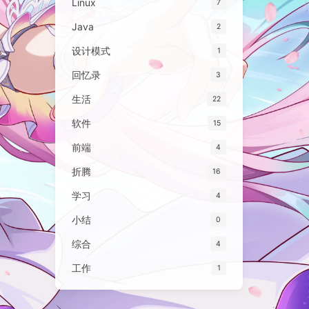
Linux
7
Java
2
设计模式
1
回忆录
3
生活
22
软件
15
前端
4
折腾
16
学习
4
小结
0
综合
4
工作
1