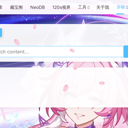
工具
穿梭
库
藏宝阁
NeoDB
120s视界
关于我