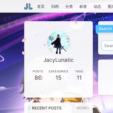
首页
归档
分类
标签
动态
图
Search
JacyLunatic
POSTS
CATEGORIES
TAGS
86
15
11
RECENT POSTS
MORE