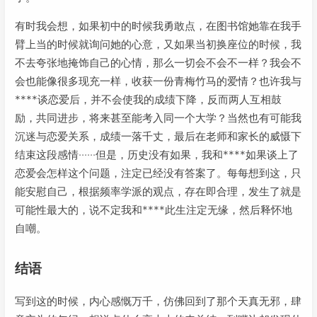
有时我会想，如果初中的时候我勇敢点，在图书馆她靠在我手
臂上当的时候就询问她的心意，又如果当初换座位的时候，我
不去夸张地掩饰自己的心情，那么一切会不会不一样？我会不
会也能像很多现充一样，收获一份青梅竹马的爱情？也许我与
****谈恋爱后，并不会使我的成绩下降，反而两人互相鼓
励，共同进步，将来甚至能考入同一个大学？当然也有可能我
沉迷与恋爱关系，成绩一落千丈，最后在老师和家长的威慑下
结束这段感情······但是，历史没有如果，我和****如果谈上了
恋爱会怎样这个问题，注定已经没有答案了。每每想到这，只
能安慰自己，根据频率学派的观点，存在即合理，发生了就是
可能性最大的，说不定我和****此生注定无缘，然后释怀地
自嘲。
结语
写到这的时候，内心感慨万千，仿佛回到了那个天真无邪，肆