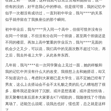
在路上和****偶遇，这样我就可以名正言顺和她搭话，说一
些有的没的，好平息我心中的悸动。但是很可惜，我的记忆中
似乎一次都没有成功过，一直到初中毕业，我与****的关系
似乎就停留在了我换座位的那个瞬间。
初中毕业后，我与****升入同一个高中，但很可惜并没有分
在同一个班级，不但没有分在同一个班级，甚至两个班级还是
不同的楼层。再加上高中繁重的学业压力，我与****见面的
机会少之又少，可以说，我们高中的见面次数不超过10次。再
之后，我去外省上大学，从此各奔东西。
几年前，我与****在一次同学聚会上见过一面，她的样貌和
我的记忆中并没有什么大的改变。我很想上去和她搭话，却又
不知道说什么，考虑到大家都已是大学生，说不定她已经有了
男友，这么上去搭讪会不会不太礼貌之类的乱七八糟地想了很
多，最终我还是保持了沉默。或许是想逃避，或许是怕怯场，
那天聚餐结束后原本大家要去KTV唱歌的，我随便找了个理由
离场了。还能怎么说呢，说我怂也好，懦也罢，总之就是这样
了。