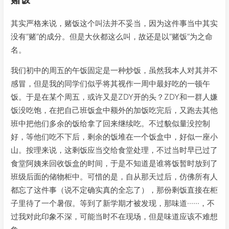
其实严格来说，赌饭这个叫法并不妥当，因为这件事当中其实
没有“赌”的成分。但是大伙都这么叫，故还是以“赌饭”为之命
名。
我们初中的周五的午饭固定是一种炒饭，虽然我本人对其并不
感冒，但是我的同学们似乎将其视作一周中最好吃的一顿午
饭。于是在某个周五，或许又是ZDY开的头？ZDY和一群人嫌
饭没吃饱，在把自己班饭盒中额外的加饭吃完后，又跑去其他
班中把他们多余的饭给拿了回来继续吃。不过貌似量没控制
好，等他们吃不下后，剩余的饭堆在一个饭盒中，好似一座小
山。按理来说，这剩饭应当交给食堂处理，不过当时早已过了
食堂阿姨来回收饭盒的时间，于是不知道是谁将饭暂时放到了
班级后面的储物柜中。可惜的是，自从那天过后，仿佛所有人
都忘了这件事（说不定确实真的全忘了），那份剩饭直接在柜
子里待了一个暑假。等到了新学期才被发现，那味道······，不
过我对此印象不深，可能当时不在现场，但是味道应该不难想