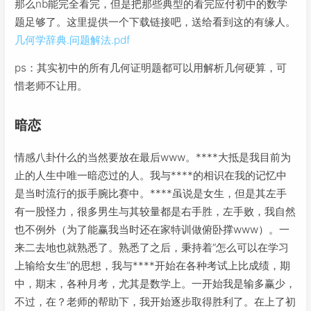
那么nb能完全看完，但是把那些典型的看完应付初中的数学
题足够了。这里提供一个下载链接吧，送给看到这的有缘人。
几何学辞典.问题解法.pdf
ps：其实初中的所有几何证明题都可以用解析几何硬算，可
惜老师不让用。
暗恋
情感八卦什么的当然要放在最后www。****大抵是我目前为
止的人生中唯一暗恋过的人。我与****的相识在我的记忆中
是当时流行的扳手腕比赛中。****虽说是女生，但是其左手
有一股怪力，很多男生与其较量都是右手胜，左手败，我自然
也不例外（为了能赢我当时还在家特训做俯卧撑www）。一
来二去地也就熟悉了。熟悉了之后，秉持着“怎么可以在学习
上输给女生”的思想，我与****开始在各种考试上比成绩，期
中，期末，各种月考，尤其是数学上。一开始我是输多赢少，
不过，在？老师的帮助下，我开始逐步取得胜利了。在上了初