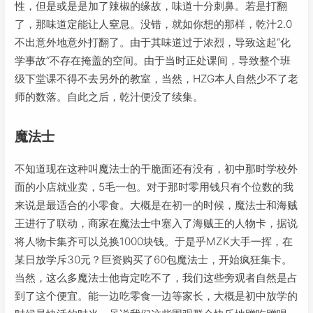
性，但是或是是加了辣椒的缘故，味道十分刺鼻。若是打翻
了，那味道定能让人窒息。没错，就如你想的那样，乾汁2.0
不出意外地意外打翻了。由于其味道过于浓烈，导致这起“化
学事故”不存在掩盖的空间。由于当时正处课间，导致整个班
级下堂课不得不去另外的教室，当然，HZG本人自然少不了老
师的数落。自此之后，乾汁便没了续集。
魔法士
不知道现在这种叫魔法士的干脆面还有没有，初中那时学校外
面的小店就业卖，5毛一包。对于那时零用钱只有个位数的我
来说是最适合的小零食。大概是在初一的时候，魔法士和海贼
王进行了联动，商家在魔法士中塞入了海贼王的人物卡，据说
将人物卡集齐可以兑换1000块钱。于是乎MZK大手一挥，在
某日放学斥30元？巨资购买了60包魔法士，开始疯狂集卡。
当然，这么多魔法士他肯定吃不了，我们这些旁观者自然是占
到了这个便宜。能一边吃零食一边等家长，大概是初中放学的