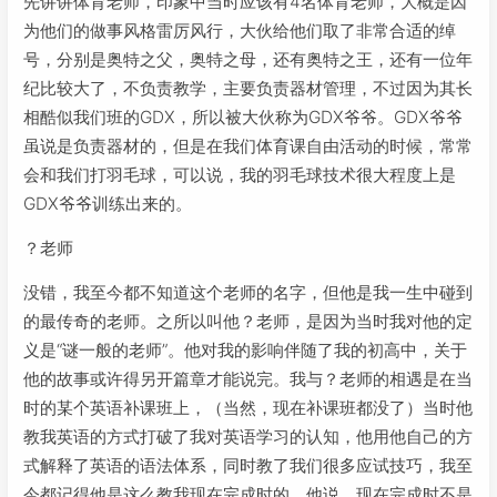
先讲讲体育老师，印象中当时应该有4名体育老师，大概是因
为他们的做事风格雷厉风行，大伙给他们取了非常合适的绰
号，分别是奥特之父，奥特之母，还有奥特之王，还有一位年
纪比较大了，不负责教学，主要负责器材管理，不过因为其长
相酷似我们班的GDX，所以被大伙称为GDX爷爷。GDX爷爷
虽说是负责器材的，但是在我们体育课自由活动的时候，常常
会和我们打羽毛球，可以说，我的羽毛球技术很大程度上是
GDX爷爷训练出来的。
？老师
没错，我至今都不知道这个老师的名字，但他是我一生中碰到
的最传奇的老师。之所以叫他？老师，是因为当时我对他的定
义是“谜一般的老师”。他对我的影响伴随了我的初高中，关于
他的故事或许得另开篇章才能说完。我与？老师的相遇是在当
时的某个英语补课班上，（当然，现在补课班都没了）当时他
教我英语的方式打破了我对英语学习的认知，他用他自己的方
式解释了英语的语法体系，同时教了我们很多应试技巧，我至
今都记得他是这么教我现在完成时的，他说，现在完成时不是