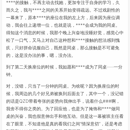
****的接触，不再主动去找她，更加专注于自身的学习，久
而久之，我与****之间的关系开始变得疏远。不过戏剧性的
一幕来了，原本****的座位在我的左上方，后来因为座位调
动，我会往上递增一位，也就是说，****会成为我的同桌。
得知这个消息的时候，我那个晚上兴奋地没睡好觉，感觉心中
松了一口气，又马上对自己这种想和****接触的想法感到愧
疚，只好拼命说服自己，既然是同桌，那么接触是不可避免
的，这是没办法的事，嗯，没办法。
到了第二天换座位的时候，我如愿和****成为了同桌······一分
钟。
对，没错，只当了一分钟的同桌。为啥呢？因为换座位的时
候，我周边的几个好兄弟被换到后面去了，其中一个，没记错
的话是QZD带着夸张的姿势向我伸出手，说着什么###啊，
我舍不得你之类的。为了回应他，也是为了掩饰和****做同
桌的兴奋，我也假意伸出手和他互动。但是这一幕被班主任看
在了眼里，不知道他是真的看我们之间“情深意切”，还是考虑