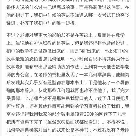
很多人说的什么过去已经完成的事，而是强调做过这件事。在
他的指导下，我初中时候的英语不知道从哪一次考试开始突飞
猛进，补齐了我初中时的唯一短板。
不过？老师对我更大的影响却不是在英语上，反而是在数学
上。虽说他在补课班教的是英语，但是我还记得他曾经说过，
初中的数学不是做题做出来的，而是“看”出来的。他说初中的
数学最难的恐怕当属几何证明，他小时候百思不得其解为什么
数学老师能够想出那些辅助线的作法，直到有一天他去数学老
师的办公室，在老师的书柜里发现了一本几何学辞典，他翻阅
后发现其实几乎所有题型都在那本书上，于是他花了一个暑假
翻阅那本辞典，从此那些几何题就再也难不住他了。我听完大
受震撼。？老师当然不是那种吊我胃口的人，过了几日便把几
何学辞典，还有其他科目可能用到的学习资料传给了我们，我
至今还记得我用我家的那个破电脑顶着200k的网速下了几天
把所有资料下完了（虽然80%后面我都没看过）。不得不说，
几何学辞典确实对当时的我来说是本神书，不过我没有？老师