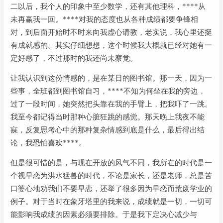
二以后，我个人的印象中至少数学，还有其他理科，****从
未再赢我一回。****对我的态度也从各种成绩都要争锋相
对，到后面开始时不时来向我虚心请教，老实说，我心里还挺
有成就感的。其实仔细想想，这个时候我大概就已经对她有一
定好感了，不过那时的我还尚未察觉。
让我认识到这份情感的，是在某日的图书馆。那一天，因为一
些事，全班都到图书馆自习，****不知为何坐在我的旁边，
过了一段时间，她突然把头靠在我的手臂上，把我吓了一跳。
我至今都记得当时那种心脏狂跳的感觉。那天晚上我夜不能
寐，反复思考心中的那种复杂情感到底是什么，最后得出结
论，我恐怕喜欢****。
但是很可惜的是，与现在开放的风气不同，我所在的时代是一
个视早恋为洪水猛兽的时代，不论是家长，还是老师，总是苦
口婆心地劝我们不要早恋，还举了很多因为早恋而荒废学业的
例子。对于当时在象牙塔里的我来说，成绩就是一切，一切可
能影响我成绩的因素必须要排除。于是我下定决心减少与