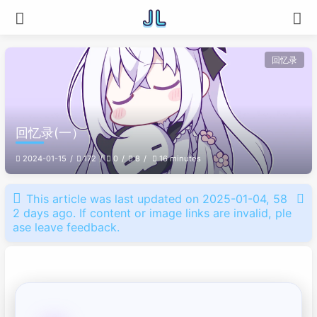
回忆录
回忆录(一）
2024-01-15
172
0
8
16 minutes
This article was last updated on 2025-01-04, 58
2 days ago. If content or image links are invalid, ple
ase leave feedback.