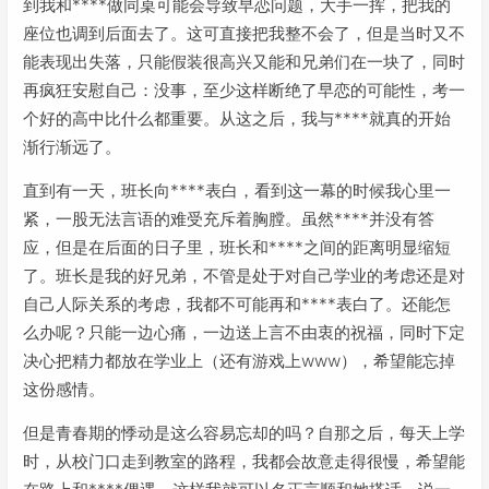
到我和****做同桌可能会导致早恋问题，大手一挥，把我的
座位也调到后面去了。这可直接把我整不会了，但是当时又不
能表现出失落，只能假装很高兴又能和兄弟们在一块了，同时
再疯狂安慰自己：没事，至少这样断绝了早恋的可能性，考一
个好的高中比什么都重要。从这之后，我与****就真的开始
渐行渐远了。
直到有一天，班长向****表白，看到这一幕的时候我心里一
紧，一股无法言语的难受充斥着胸膛。虽然****并没有答
应，但是在后面的日子里，班长和****之间的距离明显缩短
了。班长是我的好兄弟，不管是处于对自己学业的考虑还是对
自己人际关系的考虑，我都不可能再和****表白了。还能怎
么办呢？只能一边心痛，一边送上言不由衷的祝福，同时下定
决心把精力都放在学业上（还有游戏上www），希望能忘掉
这份感情。
但是青春期的悸动是这么容易忘却的吗？自那之后，每天上学
时，从校门口走到教室的路程，我都会故意走得很慢，希望能