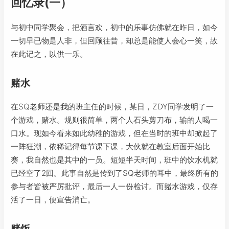
回忆录(一）
与初中同学聚会，把酒言欢，初中的乐事仿佛就在昨日，如今
一切早已物是人非，但回顾往昔，却总是能使人会心一笑，故
在此记之，以供一乐。
赌水
在SQ老师还是我的班主任的时候，某日，ZDY同学发明了一
个游戏，赌水。规则很简单，两个人石头剪刀布，输的人喝一
口水。现如今看来如此幼稚的游戏，但在当时的班中却掀起了
一阵狂潮，依稀记得每节课下课，大伙就在教室后面开始比
赛，我自然也是其中的一员。短短半天时间，班中的饮水机就
已经空了2回。此事自然是传到了SQ老师的耳中，最终所有的
参与者皆被严厉批评，最后一人一份检讨。而赌水游戏，仅存
活了一日，便宣告消亡。
赌饭