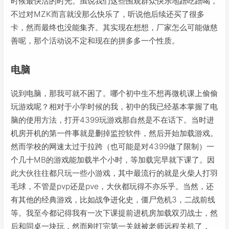
时候最快活的时光。虽说我们这些围观群众快乐地蹭吃蹭喝，
不过对MZK而言就没那么快乐了，听说他后续还买了很多
卡，然而最终也没能集齐。其实现在想想，厂家怎么可能做慈
善呢，那个活动说不定和现在的拼多多一个性质。
电脑
说到电脑，那我可就不困了。哪个初中生不想再微机课上偷偷
玩游戏呢？相对于小学时候的我，初中的我已经基本掌握了电
脑的使用方法，打开4399玩游戏那自然是不在话下。当时进
机房开机的第一件事就是删掉监控软件，然后开始加载游戏。
然而学校的网速太过于拉跨（也可能是对4399做了限制）一
个几十MB的游戏能加载半个小时，等加载完早就下课了。因
此大伙往往都只玩一些小游戏，其中最流行的就是火柴人打羽
毛球，不管是pvp还是pve，大伙都玩得不亦乐乎。当然，还
有其他的经典游戏，比如战争进化史，僵尸危机3，二战前线
等。我至今都记得我有一次下课提前进机房加载双刃战士，然
后和同桌一块玩，然而刚打完第一关就被老师远程关机了，