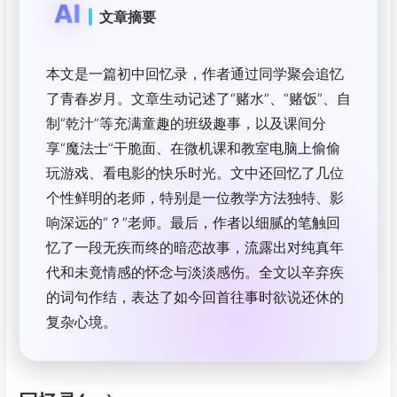
AI
文章摘要
本文是一篇初中回忆录，作者通过同学聚会追忆
了青春岁月。文章生动记述了“赌水”、“赌饭”、自
制“乾汁”等充满童趣的班级趣事，以及课间分
享“魔法士”干脆面、在微机课和教室电脑上偷偷
玩游戏、看电影的快乐时光。文中还回忆了几位
个性鲜明的老师，特别是一位教学方法独特、影
响深远的“？”老师。最后，作者以细腻的笔触回
忆了一段无疾而终的暗恋故事，流露出对纯真年
代和未竟情感的怀念与淡淡感伤。全文以辛弃疾
的词句作结，表达了如今回首往事时欲说还休的
复杂心境。