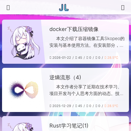
docker下载压缩镜像
本文介绍了容器镜像工具Skopeo的
安装与基本使用方法。在安装部分，提
供了针对CentOS/RHEL、
2026-01-22
45
0
0
28.5℃
Ubuntu/Debian和macOS系统的具体
安装命令。在使用部分，示例展示了如
何通过`skopeo copy`命令将远程
逆熵流形（4)
Docker镜像（以vLLM项目为例）下载
并保存为本地压缩包文件。整个过程简
本文作者分享了近期在技术学习、
洁明了，便于用户快速获取和离线存储
项目开发与个人思考方面的动态。技术
容器镜像。
方面，为记账应用加入AI分析功能，将
2025-12-29
45
0
0
28.5℃
博客搜索引擎从Meilisearch迁移至
Typesense以支持语义检索，并部署了
ByteTrack跟踪算法，过程中AI工具提
Rust学习笔记(1)
供了重要帮助。同时，作者开始学习