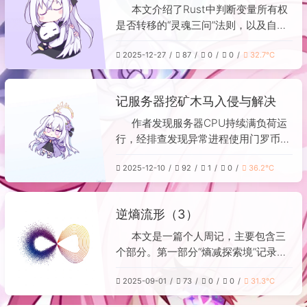
Rust。信息思考部分，作者关注了高效
本文介绍了Rust中判断变量所有权
JSON解析库simdjson，并探讨了AI辅
是否转移的“灵魂三问”法则，以及自动
助编程对开发者角色的影响、完美AI伴
解引用的适用场景。 **所有权判断
侣的悖论以及零基础开发者借助AI完成
2025-12-27
87
0
0
32.7℃
**：对于复杂类型（如String），若发
项目的经验。娱乐方面，作者体验了
生“裸体赋值”（`=` 直接赋值）、作为
《BALL x PIT》、《邪恶冥刻》和
参数传递给函数（未加`&`）、或调用
记服务器挖矿木马入侵与解决
《Slay the Princess》等游戏。文末
消耗自身的方法（如`into_...()`），则
以“逆熵效率”条形象地总结了本阶段的
所有权转移，原变量失效。简单类型
作者发现服务器CPU持续满负荷运
充实度。
（如i32）则始终存活。此外，变量在
行，经排查发现异常进程使用门罗币挖
离开其作用域`{}`时也会被销毁。 **自
矿算法，确认服务器被入侵。在尝试终
动解引用**：主要发生在两个场景：
2025-12-10
92
1
0
36.2℃
止进程并检查定时任务、系统任务及
1）使用点操作符`.`调用方法或访问字
SSH密钥均无果后，通过进程树追踪到
段时，编译器会自动尝试解引用或加引
父进程，最终定位到恶意程序藏匿于一
逆熵流形（3）
用直到找到对应成员；2）函数传参
个名为“1Panel-umami-1NNn”的
时，若类型实现了`Deref`，`&T`会自
Docker容器中。判断这与React漏洞
本文是一篇个人周记，主要包含三
动转换为`&U`（如`&String`转
（CVE-2025-55182）有关。作者随后
个部分。第一部分“熵减探索境”记录了
`&str`）。但在赋值、算术运算和模式
删除该容器、修改SSH密码并屏蔽矿池
作者修复了“极简记账”工具的样式
匹配中，不会自动解引用，需手动处
IP，CPU使用率恢复正常。其他未使用
2025-09-01
73
0
0
31.3℃
bug，并回顾了LoRA等AI模型微调技
理。 简言之，所有权转移遵循明确规
React的项目未受影响。
术。第二部分“信息焓变场”分享了作者