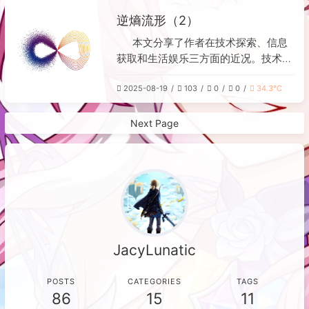
则，而自动解引用旨在方便方法调用和
阅读的多篇科技文章心得，涉及MCP
传参，但在可能影响逻辑正确性的操作
逆熵流形（2）
工具设计、数字笔记的意义、身后事处
中保持严格。
理、开源大模型、数据隐私、AI工具选
本文分享了作者在技术探索、信息
择以及坚持的复利效应等广泛话题。第
获取和生活娱乐三方面的近况。技术方
三部分“混沌松弛域”简述了在游戏
面，解决了AI检测项目的网络延迟问
《SIFU》、《冰汽时代》和《崩坏：
2025-08-19
103
0
0
34.3℃
题，开始学习ROS以提升竞争力，并计
星穹铁道》中的休闲体验。文末以进度
划用Vue自建理财工具。信息方面，关
条形式展示了本周的“逆熵效率”。
注了AI生成的钓鱼网站风险、开源视觉
Next Page
模型GLM-V的进展、Grok被封禁的荒
诞事件，以及Stack Overflow和
Chrome的AI功能更新。生活娱乐方
面，提及了游戏《星穹铁道》版本内容
较短和通关经典重制版《幽灵诡计》的
体验。整体效率自评为中等偏上。
JacyLunatic
POSTS
CATEGORIES
TAGS
86
15
11