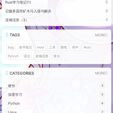
Rust学习笔记(1)
记服务器挖矿木马入侵与解决
逆熵流形（3）
TAGS
MORE
bug
读书笔记
mod
工具
随笔
初中
Rust
Pytoch
语法
逆熵流形
算法
CATEGORIES
MORE
硬件
5
深度学习
3
Python
4
Linux
7