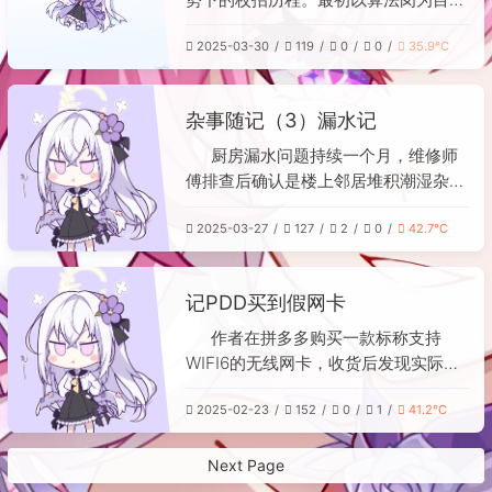
免安装困难。这些实操细节对新手装机
冲击大厂，但因缺乏实习经历和简历竞
具有重要参考价值。
2025-03-30
119
0
0
35.9℃
争力屡屡受挫，后转向游戏测试岗并进
入网易终面，却因通勤问题放弃。面对
秋招零offer的压力，作者调整策略，付
杂事随记（3）漏水记
费寻求专业帮助，重点投递银行和央国
企的信息科技岗，笔试面试相对顺利。
厨房漏水问题持续一个月，维修师
期间曾签约一家芯片厂，但年后意外获
傅排查后确认是楼上邻居堆积潮湿杂物
得一家央企的面试机会，其薪资福利与
所致。邻居起初不配合，经多次交涉才
通勤条件更优，最终选择违约并签约该
2025-03-27
127
2
0
42.7℃
同意清理，但漏水反复出现。物业和居
央企。作者总结认为，缺乏实习经历是
委相互推诿，调解效果有限。最终在社
冲击大厂的主要短板，但对于追求稳定
区民警介入后，问题得以暂时解决。事
记PDD买到假网卡
的“混子心态”而言，凭借985研究生学
件凸显老旧小区邻里纠纷处理中取证与
历在国企银行中已具备足够竞争力，并
调解的困难，建议类似情况及时保留证
作者在拼多多购买一款标称支持
对最终结果表示满意。
据并寻求多方协调。
WIFI6的无线网卡，收货后发现实际是
过时的WIFI4协议产品。与客服沟通后
2025-02-23
152
0
1
41.2℃
顺利退款并获得平台补偿。回顾发现商
品好评如潮，差评难以筛选，作者因此
建议平台改进评价系统。最后，他通过
Next Page
自行学习，重新选购了品牌产品并顺利