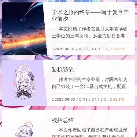
此，我无法根据这些图片来总结文章的
学术之旅的终章——写于复旦毕
核心内容。 为了帮助您生成一份简洁
业前夕
明了的摘要，请您： 1. **提供文章的
文本内容**：可以直接粘贴文章的正文
本文回顾了作者在复旦大学攻读硕
部分。 2. **或描述文章的核心信息
士学位的三年历程。从全力以赴备考、
**：您可以简要告诉我这篇文章主要讨
克服困难成功上岸，到进入研究生阶段
论了什么主题、有哪些关键观点或结
2025-06-07
106
0
0
34.6℃
后谨慎选择导师、在学长指导下开展科
论。 一旦您提供了文字信息，我将很
研，作者分享了读研期间的挑战与成
乐意为您撰写一份约200字左右的精准
长。文章提及了与导师的磨合、科研方
装机随笔
摘要。
向的探索、论文写作与求职等关键节
点，最终以顺利通过答辩、获得学位作
作者在研究生毕业前，时隔六年为
结。作者感慨时光飞逝，虽自嘲提升有
自己组装了一台50系台式主机，配置较
限，但这段经历无疑为其人生留下了深
平时优惠约一千元。作为首次独立装机
刻印记。全文以个人叙事为主，生动呈
2025-06-03
119
1
0
38.9℃
的新手，他分享了宝贵的经验教训：安
现了研究生生活的真实面貌。
装时不应在装好SSD后立刻固定主板到
机箱，而应先接好CPU、水冷等电源线
校招总结
再固定，且水冷风扇应最后安装。此
外，冰封棱镜水冷的说明书顺序有误，
本文作者回顾了自己在严峻就业形
正确方式需将冷头与扣具预先组装，避
势下的校招历程。最初以算法岗为目标