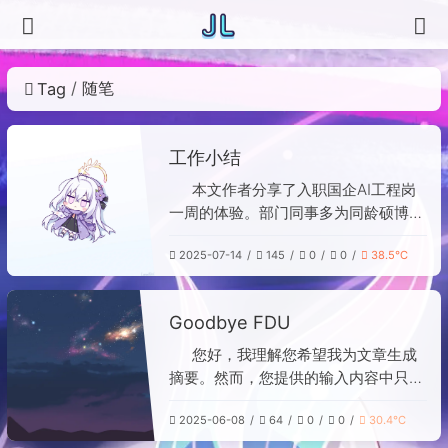
随笔
Tag
工作小结
本文作者分享了入职国企AI工程岗
一周的体验。部门同事多为同龄硕博，
氛围融洽。工作内容与预期略有不同，
2025-07-14
145
0
0
38.5℃
虽应聘工程岗但仍需训练AI模型，且缺
乏系统带教，需自学完成新任务。公司
福利较好，五险一金齐全、三餐全包，
Goodbye FDU
工作节奏适中能按时下班。整体而言，
除工作内容外基本符合预期，希望顺利
您好，我理解您希望我为文章生成
通过试用期。
摘要。然而，您提供的输入内容中只包
含了一系列的图片标签，没有实际的文
2025-06-08
64
0
0
30.4℃
本文章内容。 作为AI模型，我目前无法
直接读取或分析图片中的文字信息。因